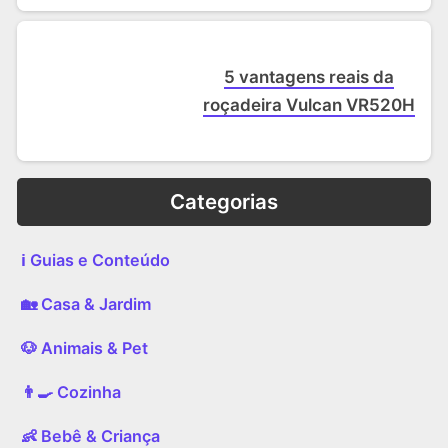
5 vantagens reais da
roçadeira Vulcan VR520H
Categorias
ℹ️ Guias e Conteúdo
🏡 Casa & Jardim
🐶 Animais & Pet
👨‍🍳 Cozinha
👶 Bebê & Criança