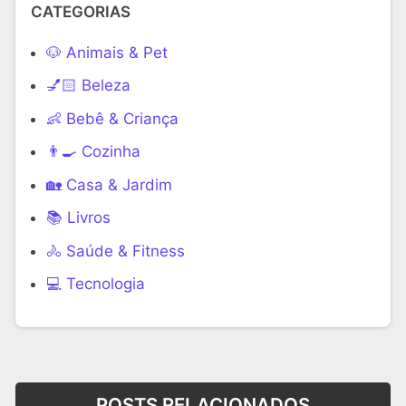
CATEGORIAS
🐶 Animais & Pet
💅🏻 Beleza
👶 Bebê & Criança
👨‍🍳 Cozinha
🏡 Casa & Jardim
📚 Livros
🚴 Saúde & Fitness
‍💻 Tecnologia
POSTS RELACIONADOS