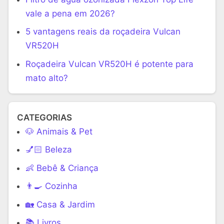
vale a pena em 2026?
5 vantagens reais da roçadeira Vulcan
VR520H
Roçadeira Vulcan VR520H é potente para
mato alto?
CATEGORIAS
🐶 Animais & Pet
💅🏻 Beleza
👶 Bebê & Criança
👨‍🍳 Cozinha
🏡 Casa & Jardim
📚 Livros