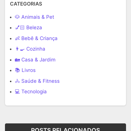
CATEGORIAS
🐶 Animais & Pet
💅🏻 Beleza
👶 Bebê & Criança
👨‍🍳 Cozinha
🏡 Casa & Jardim
📚 Livros
🚴 Saúde & Fitness
‍💻 Tecnologia
POSTS RELACIONADOS