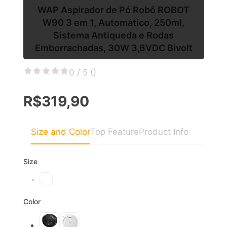
WAP Aspirador de Pó Robô ROBOT
W90 3 em 1, Automático, 250ml,
Sistema Antiqueda e Rodas
Emborrachadas, 30W 3,6VDC Bivolt
0 / 5 (
)
R$319,90
Size and Color
Top Feature
Product Info
Size
Color