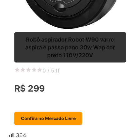
Robô aspirador Robot W90 varre
aspira e passa pano 30w Wap cor
preto 110V/220V
0 / 5 (
)
R$ 299
Confira no Mercado Livre
364