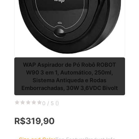
WAP Aspirador de Pó Robô ROBOT
W90 3 em 1, Automático, 250ml,
Sistema Antiqueda e Rodas
Emborrachadas, 30W 3,6VDC Bivolt
0 / 5 (
)
R$319,90