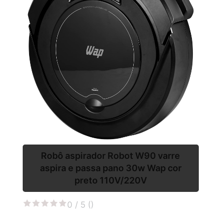
Robô aspirador Robot W90 varre
aspira e passa pano 30w Wap cor
preto 110V/220V
0 / 5 (
)