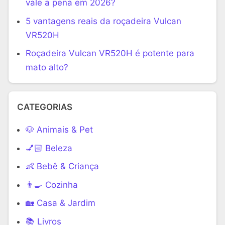
vale a pena em 2026?
5 vantagens reais da roçadeira Vulcan
VR520H
Roçadeira Vulcan VR520H é potente para
mato alto?
CATEGORIAS
🐶 Animais & Pet
💅🏻 Beleza
👶 Bebê & Criança
👨‍🍳 Cozinha
🏡 Casa & Jardim
📚 Livros