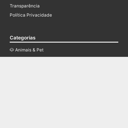
Transparência
Política Privacidade
Categorias
🐶 Animais & Pet
💅🏻 Beleza
👶 Bebê & Criança
👨‍🍳 Cozinha
🏡 Casa & Jardim
📚 Livros
🚴 Saúde & Fitness
‍💻 Tecnologia