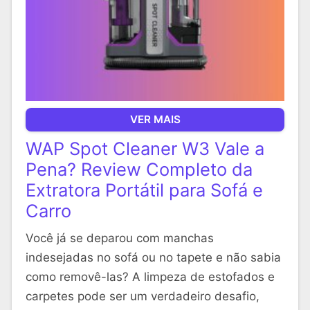
VER MAIS
WAP Spot Cleaner W3 Vale a
Pena? Review Completo da
Extratora Portátil para Sofá e
Carro
Você já se deparou com manchas
indesejadas no sofá ou no tapete e não sabia
como removê-las? A limpeza de estofados e
carpetes pode ser um verdadeiro desafio,