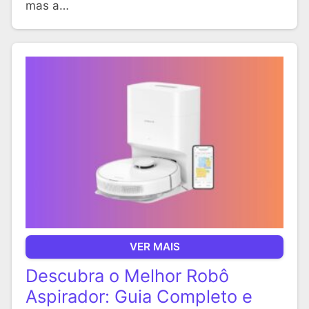
mas a…
VER MAIS
Descubra o Melhor Robô
Aspirador: Guia Completo e