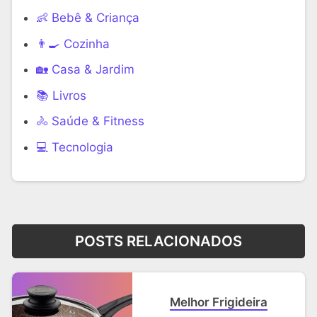
👶 Bebê & Criança
👨‍🍳 Cozinha
🏡 Casa & Jardim
📚 Livros
🚴 Saúde & Fitness
‍💻 Tecnologia
POSTS RELACIONADOS
Melhor Frigideira