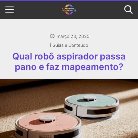
março 23, 2025
ℹ️ Guias e Conteúdo
Qual robô aspirador passa
pano e faz mapeamento?