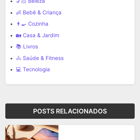
💅🏻 Beleza
👶 Bebê & Criança
👨‍🍳 Cozinha
🏡 Casa & Jardim
📚 Livros
🚴 Saúde & Fitness
‍💻 Tecnologia
POSTS RELACIONADOS