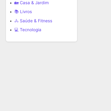
🏡 Casa & Jardim
📚 Livros
🚴 Saúde & Fitness
‍💻 Tecnologia