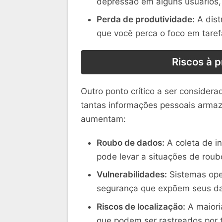
depressão em alguns usuários, 
Perda de produtividade:
A dist
que você perca o foco em taref
Riscos à 
Outro ponto crítico a ser consider
tantas informações pessoais armaz
aumentam:
Roubo de dados:
A coleta de in
pode levar a situações de roub
Vulnerabilidades:
Sistemas oper
segurança que expõem seus d
Riscos de localização:
A maiori
que podem ser rastreados por t