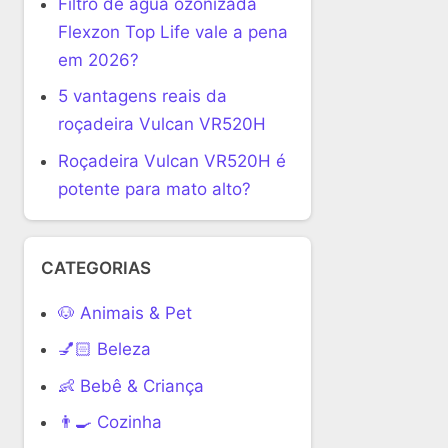
Filtro de água ozonizada
Flexzon Top Life vale a pena
em 2026?
5 vantagens reais da
roçadeira Vulcan VR520H
Roçadeira Vulcan VR520H é
potente para mato alto?
CATEGORIAS
🐶 Animais & Pet
💅🏻 Beleza
👶 Bebê & Criança
👨‍🍳 Cozinha