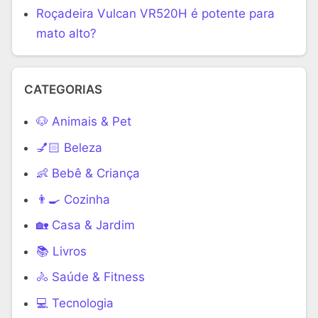
Roçadeira Vulcan VR520H é potente para
mato alto?
CATEGORIAS
🐶 Animais & Pet
💅🏻 Beleza
👶 Bebê & Criança
👨‍🍳 Cozinha
🏡 Casa & Jardim
📚 Livros
🚴 Saúde & Fitness
‍💻 Tecnologia