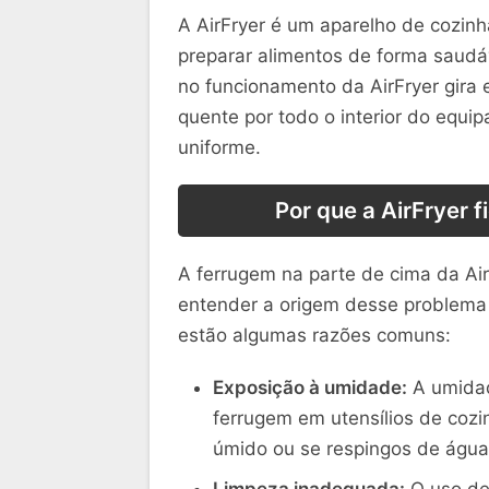
A AirFryer é um aparelho de cozinh
preparar alimentos de forma saud
no funcionamento da AirFryer gira e
quente por todo o interior do equ
uniforme.
Por que a AirFryer f
A ferrugem na parte de cima da Air
entender a origem desse problema é
estão algumas razões comuns:
Exposição à umidade:
A umidad
ferrugem em utensílios de cozi
úmido ou se respingos de água 
Limpeza inadequada:
O uso de