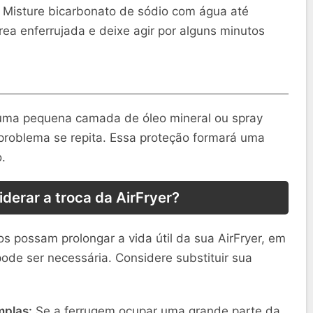
Misture bicarbonato de sódio com água até
rea enferrujada e deixe agir por alguns minutos
 uma pequena camada de óleo mineral ou spray
o problema se repita. Essa proteção formará uma
.
derar a troca da AirFryer?
 possam prolongar a vida útil da sua AirFryer, em
pode ser necessária. Considere substituir sua
mplas:
Se a ferrugem ocupar uma grande parte da