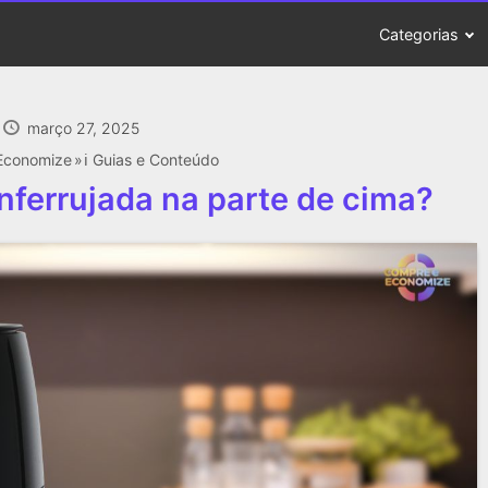
Categorias
março 27, 2025
Economize
ℹ️ Guias e Conteúdo
nferrujada na parte de cima?