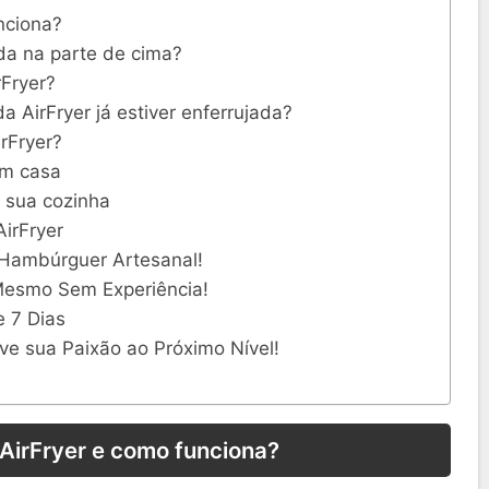
nciona?
ada na parte de cima?
rFryer?
a AirFryer já estiver enferrujada?
rFryer?
em casa
a sua cozinha
AirFryer
 Hambúrguer Artesanal!
Mesmo Sem Experiência!
e 7 Dias
ve sua Paixão ao Próximo Nível!
AirFryer e como funciona?