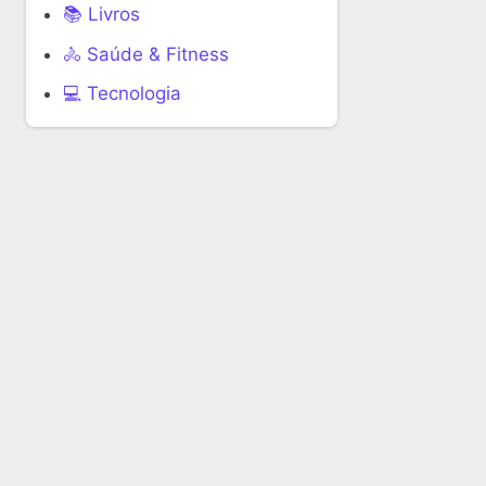
📚 Livros
🚴 Saúde & Fitness
‍💻 Tecnologia