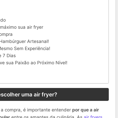
ado
 máximo sua air fryer
compra
 Hambúrguer Artesanal!
Mesmo Sem Experiência!
e 7 Dias
ve sua Paixão ao Próximo Nível!
scolher uma air fryer?
 a compra, é importante entender
por que a air
pular
entre os amantes da culinária. As
air fryers