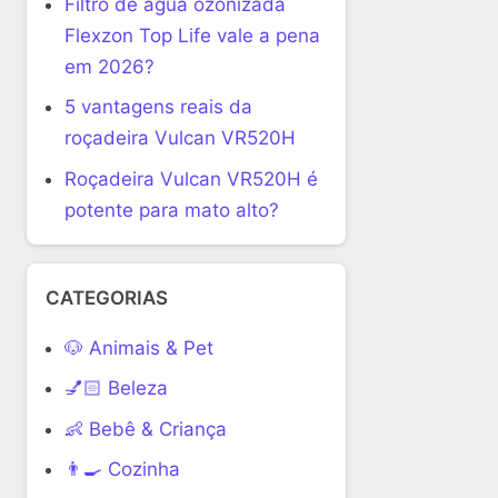
Filtro de água ozonizada
Flexzon Top Life vale a pena
em 2026?
5 vantagens reais da
roçadeira Vulcan VR520H
Roçadeira Vulcan VR520H é
potente para mato alto?
CATEGORIAS
🐶 Animais & Pet
💅🏻 Beleza
👶 Bebê & Criança
👨‍🍳 Cozinha