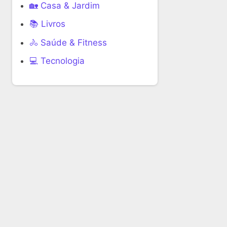
🏡 Casa & Jardim
📚 Livros
🚴 Saúde & Fitness
‍💻 Tecnologia