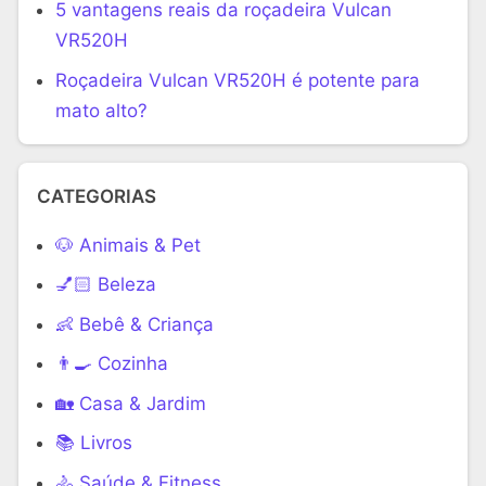
5 vantagens reais da roçadeira Vulcan
VR520H
Roçadeira Vulcan VR520H é potente para
mato alto?
CATEGORIAS
🐶 Animais & Pet
💅🏻 Beleza
👶 Bebê & Criança
👨‍🍳 Cozinha
🏡 Casa & Jardim
📚 Livros
🚴 Saúde & Fitness