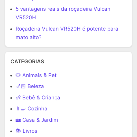
5 vantagens reais da roçadeira Vulcan
VR520H
Roçadeira Vulcan VR520H é potente para
mato alto?
CATEGORIAS
🐶 Animais & Pet
💅🏻 Beleza
👶 Bebê & Criança
👨‍🍳 Cozinha
🏡 Casa & Jardim
📚 Livros