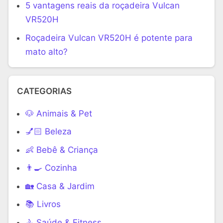
5 vantagens reais da roçadeira Vulcan
VR520H
Roçadeira Vulcan VR520H é potente para
mato alto?
CATEGORIAS
🐶 Animais & Pet
💅🏻 Beleza
👶 Bebê & Criança
👨‍🍳 Cozinha
🏡 Casa & Jardim
📚 Livros
🚴 Saúde & Fitness