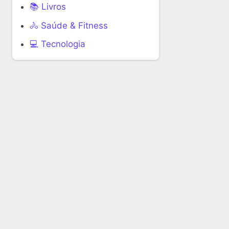
📚 Livros
🚴 Saúde & Fitness
‍💻 Tecnologia