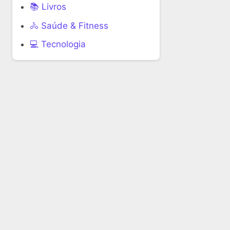
📚 Livros
🚴 Saúde & Fitness
‍💻 Tecnologia