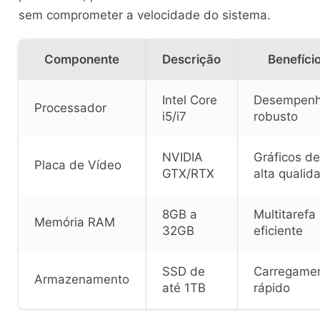
sem comprometer a velocidade do sistema.
Componente
Descrição
Benefíci
Intel Core
Desempen
Processador
i5/i7
robusto
NVIDIA
Gráficos de
Placa de Vídeo
GTX/RTX
alta qualid
8GB a
Multitarefa
Memória RAM
32GB
eficiente
SSD de
Carregame
Armazenamento
até 1TB
rápido