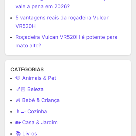
vale a pena em 2026?
5 vantagens reais da roçadeira Vulcan
VR520H
Roçadeira Vulcan VR520H é potente para
mato alto?
CATEGORIAS
🐶 Animais & Pet
💅🏻 Beleza
👶 Bebê & Criança
👨‍🍳 Cozinha
🏡 Casa & Jardim
📚 Livros