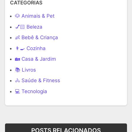
CATEGORIAS
🐶 Animais & Pet
💅🏻 Beleza
👶 Bebê & Criança
👨‍🍳 Cozinha
🏡 Casa & Jardim
📚 Livros
🚴 Saúde & Fitness
‍💻 Tecnologia
POSTS RELACIONADOS