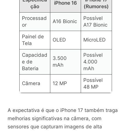
iPhone 16
ção
(Rumores)
Processad
Possível
A16 Bionic
or
A17 Bionic
Painel de
OLED
MicroLED
Tela
Capacidad
Possível
3.500
e de
4.000
mAh
Bateria
mAh
Possível
Câmera
12 MP
48 MP
A expectativa é que o iPhone 17 também traga
melhorias significativas na câmera, com
sensores que capturam imagens de alta