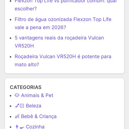
Flexzon Top Life vs purificador comum: qual
escolher?
Filtro de água ozonizada Flexzon Top Life
vale a pena em 2026?
5 vantagens reais da roçadeira Vulcan
VR520H
Roçadeira Vulcan VR520H é potente para
mato alto?
CATEGORIAS
🐶 Animais & Pet
💅🏻 Beleza
👶 Bebê & Criança
👨‍🍳 Cozinha