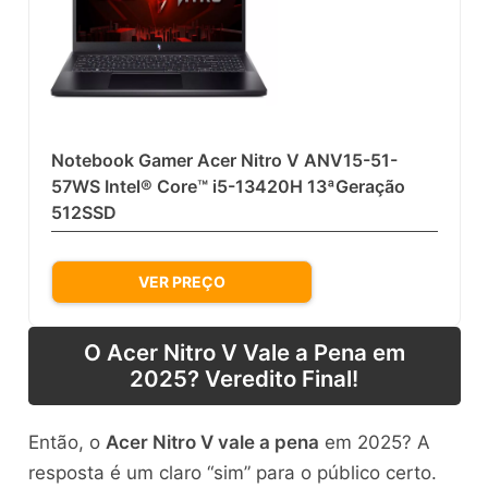
Notebook Gamer Acer Nitro V ANV15-51-
57WS Intel® Core™ i5-13420H 13ªGeração
512SSD
VER PREÇO
O Acer Nitro V Vale a Pena em
2025? Veredito Final!
Então, o
Acer Nitro V vale a pena
em 2025? A
resposta é um claro “sim” para o público certo.