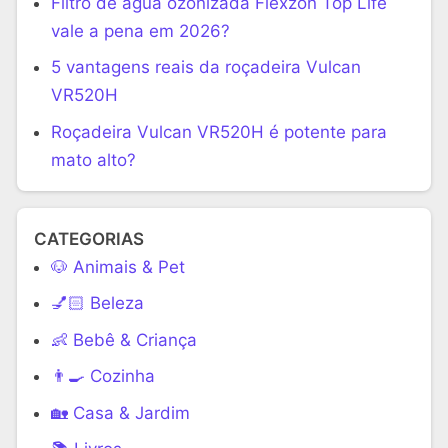
Filtro de água ozonizada Flexzon Top Life
vale a pena em 2026?
5 vantagens reais da roçadeira Vulcan
VR520H
Roçadeira Vulcan VR520H é potente para
mato alto?
CATEGORIAS
🐶 Animais & Pet
💅🏻 Beleza
👶 Bebê & Criança
👨‍🍳 Cozinha
🏡 Casa & Jardim