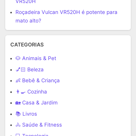
VR520H
Roçadeira Vulcan VR520H é potente para
mato alto?
CATEGORIAS
🐶 Animais & Pet
💅🏻 Beleza
👶 Bebê & Criança
👨‍🍳 Cozinha
🏡 Casa & Jardim
📚 Livros
🚴 Saúde & Fitness
‍💻 Tecnologia