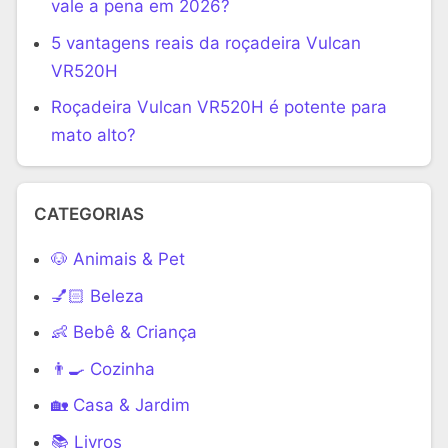
vale a pena em 2026?
5 vantagens reais da roçadeira Vulcan
VR520H
Roçadeira Vulcan VR520H é potente para
mato alto?
CATEGORIAS
🐶 Animais & Pet
💅🏻 Beleza
👶 Bebê & Criança
👨‍🍳 Cozinha
🏡 Casa & Jardim
📚 Livros