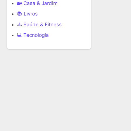
🏡 Casa & Jardim
📚 Livros
🚴 Saúde & Fitness
‍💻 Tecnologia