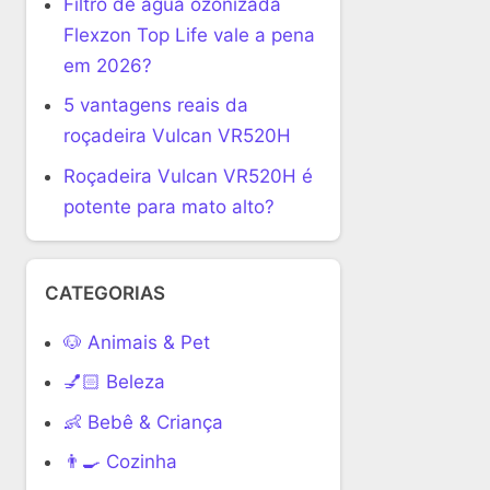
Filtro de água ozonizada
Flexzon Top Life vale a pena
em 2026?
5 vantagens reais da
roçadeira Vulcan VR520H
Roçadeira Vulcan VR520H é
potente para mato alto?
CATEGORIAS
🐶 Animais & Pet
💅🏻 Beleza
👶 Bebê & Criança
👨‍🍳 Cozinha