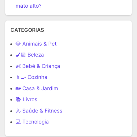
mato alto?
CATEGORIAS
🐶 Animais & Pet
💅🏻 Beleza
👶 Bebê & Criança
👨‍🍳 Cozinha
🏡 Casa & Jardim
📚 Livros
🚴 Saúde & Fitness
‍💻 Tecnologia