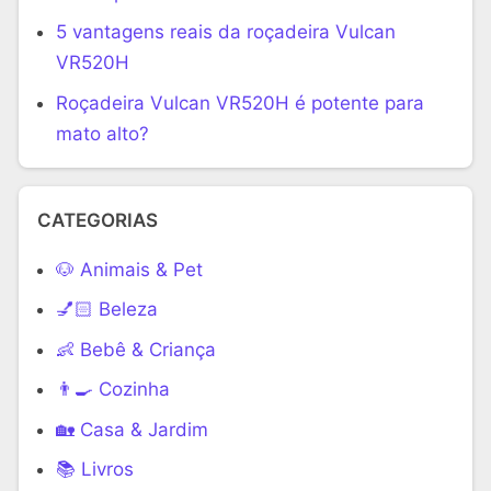
5 vantagens reais da roçadeira Vulcan
VR520H
Roçadeira Vulcan VR520H é potente para
mato alto?
CATEGORIAS
🐶 Animais & Pet
💅🏻 Beleza
👶 Bebê & Criança
👨‍🍳 Cozinha
🏡 Casa & Jardim
📚 Livros