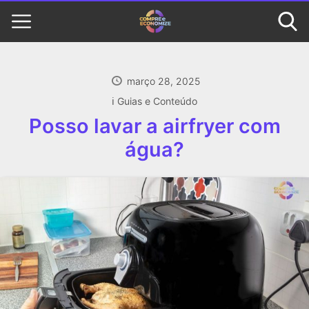
março 28, 2025
ℹ️ Guias e Conteúdo
Posso lavar a airfryer com
água?