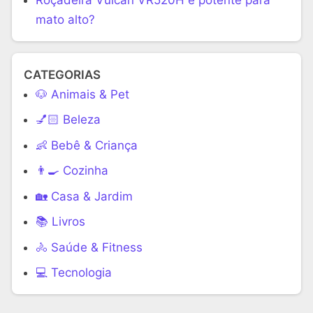
mato alto?
CATEGORIAS
🐶 Animais & Pet
💅🏻 Beleza
👶 Bebê & Criança
👨‍🍳 Cozinha
🏡 Casa & Jardim
📚 Livros
🚴 Saúde & Fitness
‍💻 Tecnologia