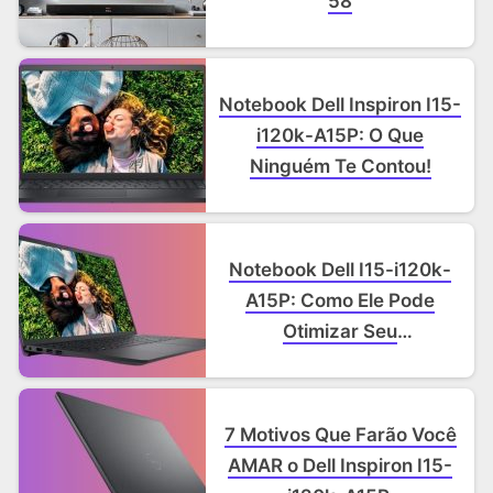
58
Notebook Dell Inspiron I15-
i120k-A15P: O Que
Ninguém Te Contou!
Notebook Dell I15-i120k-
A15P: Como Ele Pode
Otimizar Seu
Estudo/Trabalho.
7 Motivos Que Farão Você
AMAR o Dell Inspiron I15-