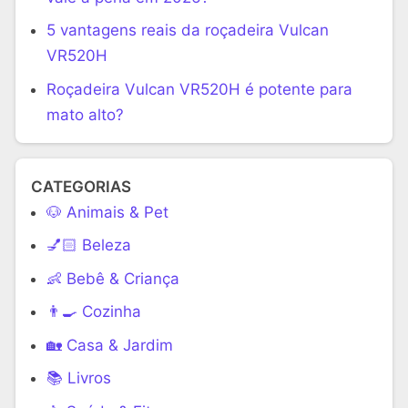
5 vantagens reais da roçadeira Vulcan
VR520H
Roçadeira Vulcan VR520H é potente para
mato alto?
CATEGORIAS
🐶 Animais & Pet
💅🏻 Beleza
👶 Bebê & Criança
👨‍🍳 Cozinha
🏡 Casa & Jardim
📚 Livros