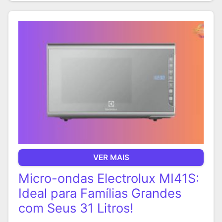
VER MAIS
Micro-ondas Electrolux MI41S:
Ideal para Famílias Grandes
com Seus 31 Litros!