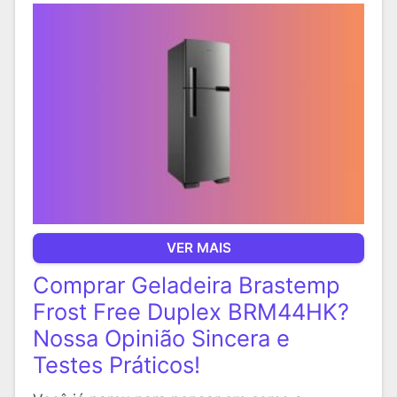
VER MAIS
Comprar Geladeira Brastemp
Frost Free Duplex BRM44HK?
Nossa Opinião Sincera e
Testes Práticos!