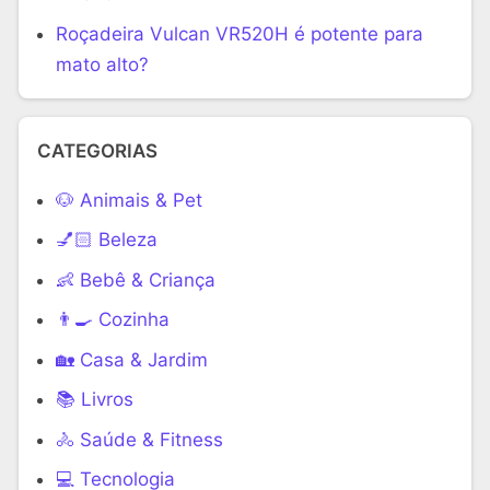
Roçadeira Vulcan VR520H é potente para
mato alto?
CATEGORIAS
🐶 Animais & Pet
💅🏻 Beleza
👶 Bebê & Criança
👨‍🍳 Cozinha
🏡 Casa & Jardim
📚 Livros
🚴 Saúde & Fitness
‍💻 Tecnologia