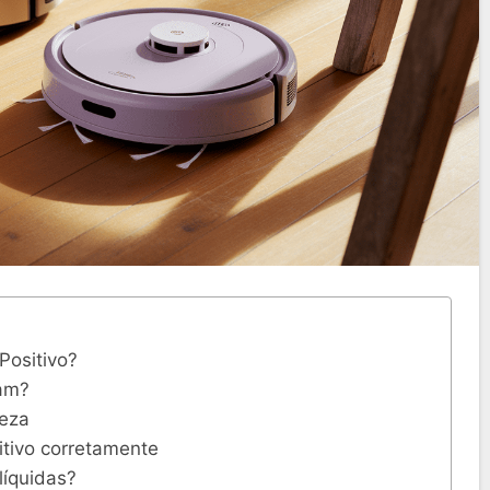
Positivo?
am?
peza
itivo corretamente
líquidas?