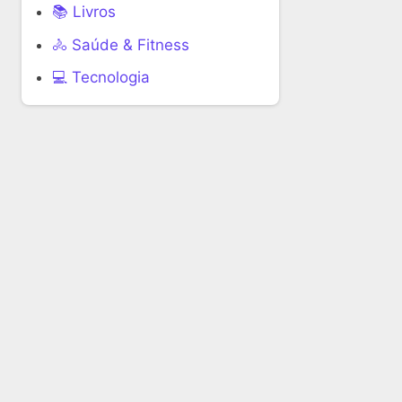
📚 Livros
🚴 Saúde & Fitness
‍💻 Tecnologia