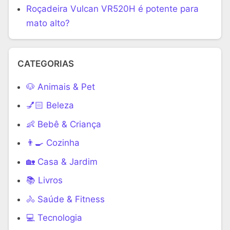
Roçadeira Vulcan VR520H é potente para
mato alto?
CATEGORIAS
🐶 Animais & Pet
💅🏻 Beleza
👶 Bebê & Criança
👨‍🍳 Cozinha
🏡 Casa & Jardim
📚 Livros
🚴 Saúde & Fitness
‍💻 Tecnologia