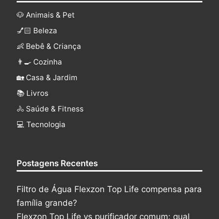
🐶 Animais & Pet
💅🏻 Beleza
👶 Bebê & Criança
👨‍🍳 Cozinha
🏡 Casa & Jardim
📚 Livros
🚴 Saúde & Fitness
‍💻 Tecnologia
Postagens Recentes
Filtro de Água Flexzon Top Life compensa para
família grande?
Flexzon Top Life vs purificador comum: qual