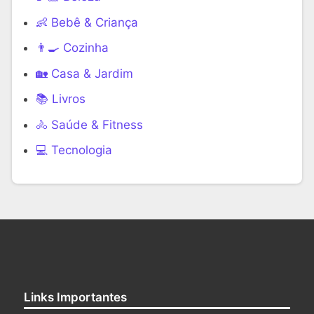
👶 Bebê & Criança
👨‍🍳 Cozinha
🏡 Casa & Jardim
📚 Livros
🚴 Saúde & Fitness
‍💻 Tecnologia
Links Importantes