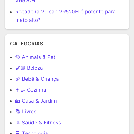
VR520H
Roçadeira Vulcan VR520H é potente para
mato alto?
CATEGORIAS
🐶 Animais & Pet
💅🏻 Beleza
👶 Bebê & Criança
👨‍🍳 Cozinha
🏡 Casa & Jardim
📚 Livros
🚴 Saúde & Fitness
‍💻 Tecnologia