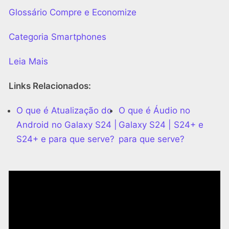
Glossário Compre e Economize
Categoria Smartphones
Leia Mais
Links Relacionados:
O que é Atualização do
O que é Áudio no
Android no Galaxy S24 |
Galaxy S24 | S24+ e
S24+ e para que serve?
para que serve?