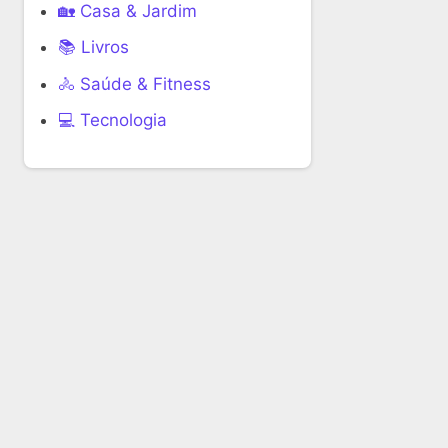
🏡 Casa & Jardim
📚 Livros
🚴 Saúde & Fitness
‍💻 Tecnologia