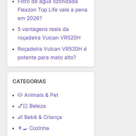
Filtro de água ozonizada
Flexzon Top Life vale a pena
em 2026?
5 vantagens reais da
roçadeira Vulcan VR520H
Roçadeira Vulcan VR520H é
potente para mato alto?
CATEGORIAS
🐶 Animais & Pet
💅🏻 Beleza
👶 Bebê & Criança
👨‍🍳 Cozinha