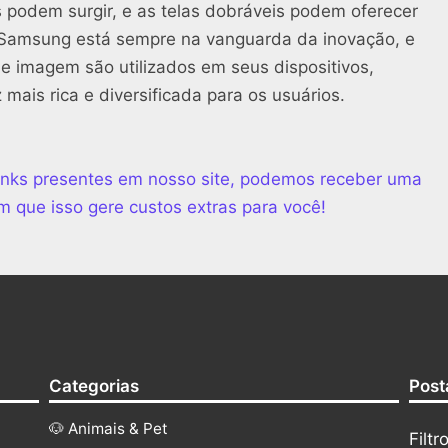
podem surgir, e as telas dobráveis podem oferecer
A Samsung está sempre na vanguarda da inovação, e
de imagem são utilizados em seus dispositivos,
ais rica e diversificada para os usuários.
 links presentes em nosso site, podemos receber uma
m que isso gere custos extras para você!
Categorias
Post
🐶 Animais & Pet
Filt