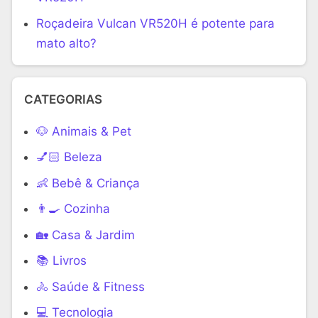
Roçadeira Vulcan VR520H é potente para
mato alto?
CATEGORIAS
🐶 Animais & Pet
💅🏻 Beleza
👶 Bebê & Criança
👨‍🍳 Cozinha
🏡 Casa & Jardim
📚 Livros
🚴 Saúde & Fitness
‍💻 Tecnologia