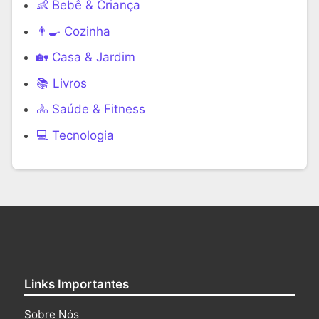
👶 Bebê & Criança
👨‍🍳 Cozinha
🏡 Casa & Jardim
📚 Livros
🚴 Saúde & Fitness
‍💻 Tecnologia
Links Importantes
Sobre Nós