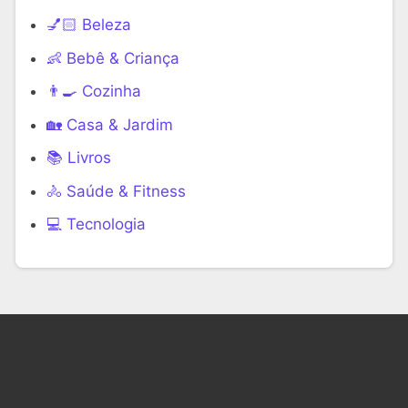
💅🏻 Beleza
👶 Bebê & Criança
👨‍🍳 Cozinha
🏡 Casa & Jardim
📚 Livros
🚴 Saúde & Fitness
‍💻 Tecnologia