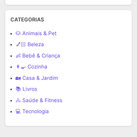
CATEGORIAS
🐶 Animais & Pet
💅🏻 Beleza
👶 Bebê & Criança
👨‍🍳 Cozinha
🏡 Casa & Jardim
📚 Livros
🚴 Saúde & Fitness
‍💻 Tecnologia