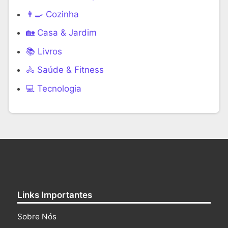
👨‍🍳 Cozinha
🏡 Casa & Jardim
📚 Livros
🚴 Saúde & Fitness
‍💻 Tecnologia
Links Importantes
Sobre Nós