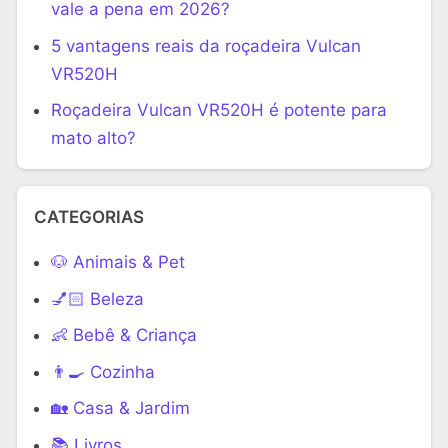
vale a pena em 2026?
5 vantagens reais da roçadeira Vulcan
VR520H
Roçadeira Vulcan VR520H é potente para
mato alto?
CATEGORIAS
🐶 Animais & Pet
💅🏻 Beleza
👶 Bebê & Criança
👨‍🍳 Cozinha
🏡 Casa & Jardim
📚 Livros