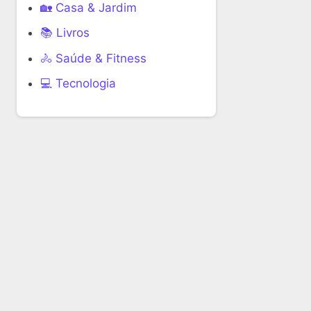
🏡 Casa & Jardim
📚 Livros
🚴 Saúde & Fitness
‍💻 Tecnologia