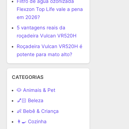
Filtro de água ozonizada
Flexzon Top Life vale a pena
em 2026?
5 vantagens reais da
roçadeira Vulcan VR520H
Roçadeira Vulcan VR520H é
potente para mato alto?
CATEGORIAS
🐶 Animais & Pet
💅🏻 Beleza
👶 Bebê & Criança
👨‍🍳 Cozinha