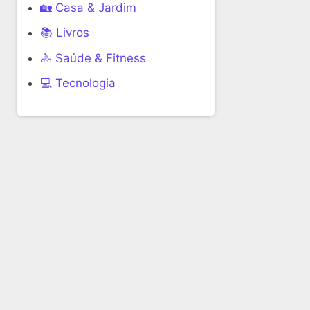
🏡 Casa & Jardim
📚 Livros
🚴 Saúde & Fitness
‍💻 Tecnologia