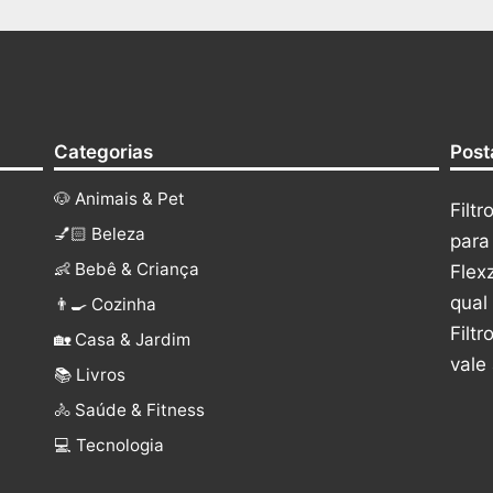
Categorias
Post
🐶 Animais & Pet
Filt
💅🏻 Beleza
para
👶 Bebê & Criança
Flex
qual
👨‍🍳 Cozinha
Filt
🏡 Casa & Jardim
vale
📚 Livros
🚴 Saúde & Fitness
‍💻 Tecnologia