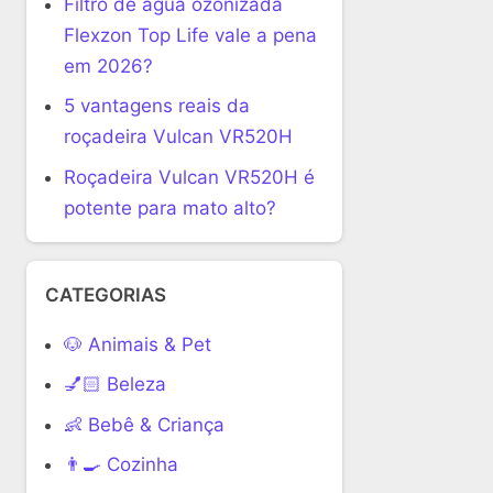
Filtro de água ozonizada
Flexzon Top Life vale a pena
em 2026?
5 vantagens reais da
roçadeira Vulcan VR520H
Roçadeira Vulcan VR520H é
potente para mato alto?
CATEGORIAS
🐶 Animais & Pet
💅🏻 Beleza
👶 Bebê & Criança
👨‍🍳 Cozinha