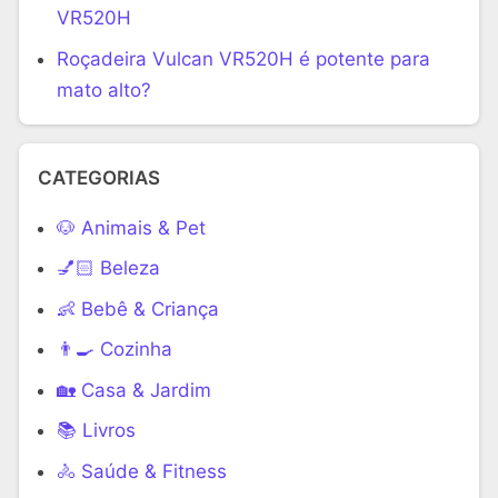
VR520H
Roçadeira Vulcan VR520H é potente para
mato alto?
CATEGORIAS
🐶 Animais & Pet
💅🏻 Beleza
👶 Bebê & Criança
👨‍🍳 Cozinha
🏡 Casa & Jardim
📚 Livros
🚴 Saúde & Fitness