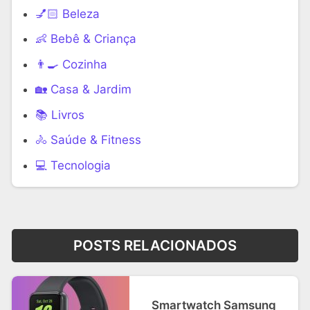
💅🏻 Beleza
👶 Bebê & Criança
👨‍🍳 Cozinha
🏡 Casa & Jardim
📚 Livros
🚴 Saúde & Fitness
‍💻 Tecnologia
POSTS RELACIONADOS
Smartwatch Samsung