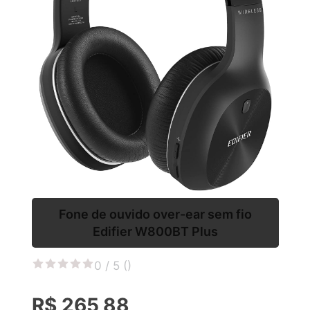
Fone de ouvido over-ear sem fio
Edifier W800BT Plus
0 / 5 (
)
R$ 265,88