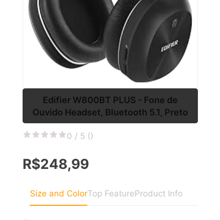
Edifier W800BT PLUS - Fone de
Ouvido Headset, Bluetooth 5.1, Preto
0 / 5 (
)
R$248,99
Size and Color
Top Feature
Product Info