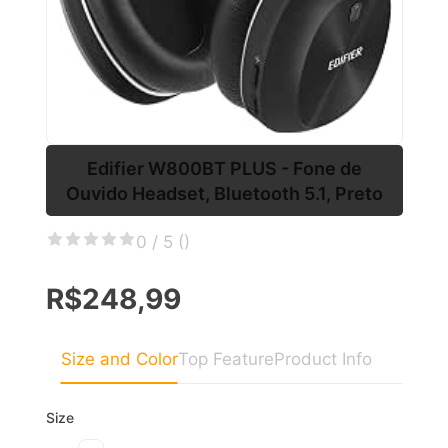
Edifier W800BT PLUS - Fone de
Ouvido Headset, Bluetooth 5.1, Preto
0 / 5 (
)
R$248,99
Size and Color
Top Feature
Product Info
Size