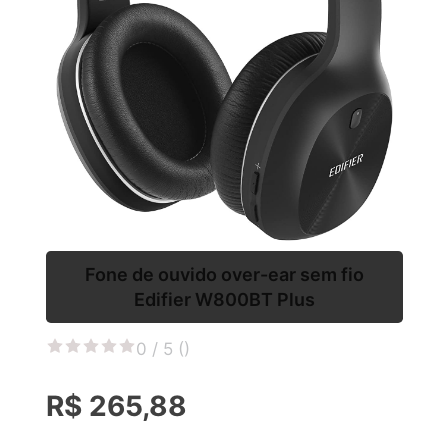
Fone de ouvido over-ear sem fio
Edifier W800BT Plus
0 / 5 (
)
R$ 265,88