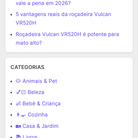
vale a pena em 2026?
5 vantagens reais da roçadeira Vulcan
VR520H
Roçadeira Vulcan VR520H é potente para
mato alto?
CATEGORIAS
🐶 Animais & Pet
💅🏻 Beleza
👶 Bebê & Criança
👨‍🍳 Cozinha
🏡 Casa & Jardim
📚 Livros