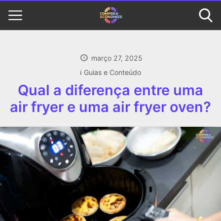
março 27, 2025
ℹ️ Guias e Conteúdo
Qual a diferença entre uma
air fryer e uma air fryer oven?